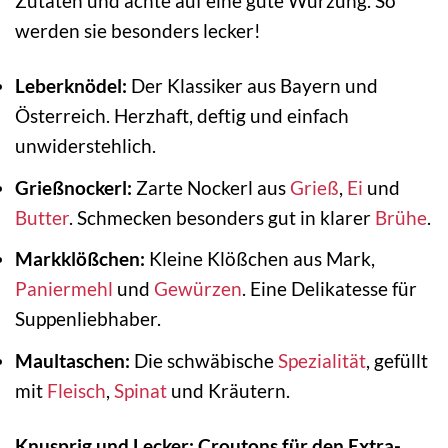
Zutaten und achte auf eine gute Würzung. So
werden sie besonders lecker!
Leberknödel:
Der Klassiker aus Bayern und
Österreich. Herzhaft, deftig und einfach
unwiderstehlich.
Grießnockerl:
Zarte Nockerl aus
Grieß
,
Ei
und
Butter
. Schmecken besonders gut in klarer
Brühe
.
Markklößchen:
Kleine Klößchen aus Mark,
Paniermehl
und
Gewürzen
. Eine Delikatesse für
Suppenliebhaber.
Maultaschen:
Die schwäbische
Spezialität
, gefüllt
mit
Fleisch
,
Spinat
und Kräutern.
Knusprig und Lecker: Croutons für den Extra-