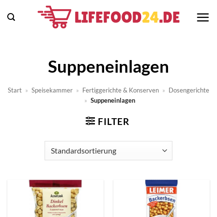
Zum
Inhalt
springen
Suppeneinlagen
Start
»
Speisekammer
»
Fertiggerichte & Konserven
»
Dosengerichte
»
Suppeneinlagen
FILTER