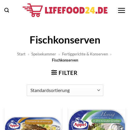
Zum
Inhalt
springen
Fischkonserven
Start
»
Speisekammer
»
Fertiggerichte & Konserven
»
Fischkonserven
FILTER