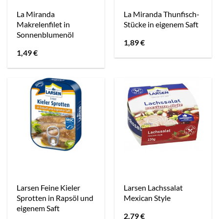
La Miranda
La Miranda Thunfisch-
Makrelenfilet in
Stücke in eigenem Saft
Sonnenblumenöl
1,89
€
1,49
€
Larsen Feine Kieler
Larsen Lachssalat
Sprotten in Rapsöl und
Mexican Style
eigenem Saft
2,79
€