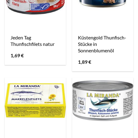
Jeden Tag
Küstengold Thunfisch-
Thunfischfilets natur
Stücke in
Sonnenblumenöl
1,69
€
1,89
€