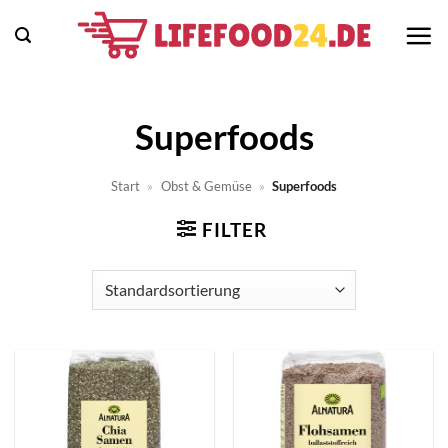
Zum
Inhalt
springen
Superfoods
Start
»
Obst & Gemüse
»
Superfoods
FILTER