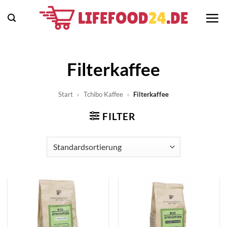
Zum
Inhalt
springen
Filterkaffee
Start
»
Tchibo Kaffee
»
Filterkaffee
FILTER