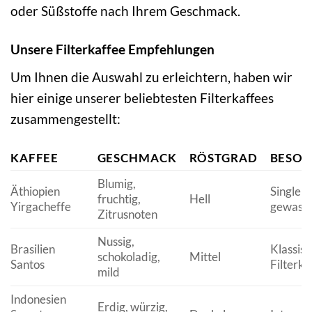
oder Süßstoffe nach Ihrem Geschmack.
Unsere Filterkaffee Empfehlungen
Um Ihnen die Auswahl zu erleichtern, haben wir
hier einige unserer beliebtesten Filterkaffees
zusammengestellt:
KAFFEE
GESCHMACK
RÖSTGRAD
BESON
Blumig,
Äthiopien
Single O
fruchtig,
Hell
Yirgacheffe
gewasc
Zitrusnoten
Nussig,
Brasilien
Klassisc
schokoladig,
Mittel
Santos
Filterka
mild
Indonesien
Erdig, würzig,