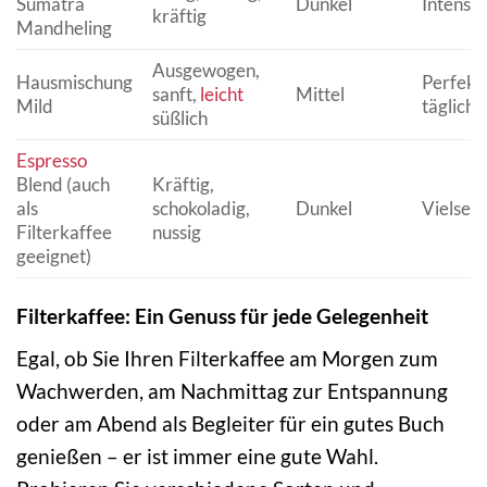
Sumatra
Dunkel
Intensi
kräftig
Mandheling
Ausgewogen,
Hausmischung
Perfekt 
sanft,
leicht
Mittel
Mild
täglich
süßlich
Espresso
Blend (auch
Kräftig,
als
schokoladig,
Dunkel
Vielseit
Filterkaffee
nussig
geeignet)
Filterkaffee: Ein Genuss für jede Gelegenheit
Egal, ob Sie Ihren Filterkaffee am Morgen zum
Wachwerden, am Nachmittag zur Entspannung
oder am Abend als Begleiter für ein gutes Buch
genießen – er ist immer eine gute Wahl.