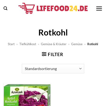
Zum
Inhalt
springen
Rotkohl
Start
»
Tiefkühlkost
»
Gemüse & Kräuter
»
Gemüse
»
Rotkohl
FILTER