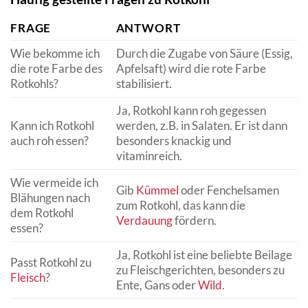
FRAGE
ANTWORT
Wie bekomme ich
Durch die Zugabe von Säure (Essig,
die rote Farbe des
Apfelsaft) wird die rote Farbe
Rotkohls?
stabilisiert.
Ja, Rotkohl kann roh gegessen
Kann ich Rotkohl
werden, z.B. in Salaten. Er ist dann
auch roh essen?
besonders knackig und
vitaminreich.
Wie vermeide ich
Gib
Kümmel
oder Fenchelsamen
Blähungen nach
zum Rotkohl, das kann die
dem Rotkohl
Verdauung
fördern.
essen?
Ja, Rotkohl ist eine beliebte Beilage
Passt Rotkohl zu
zu Fleischgerichten, besonders zu
Fleisch
?
Ente, Gans oder
Wild
.