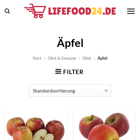
Zum
Inhalt
springen
Äpfel
Start
»
Obst & Gemüse
»
Obst
»
Äpfel
FILTER