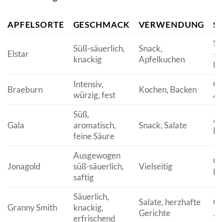
APFELSORTE
GESCHMACK
VERWENDUNG
S
Se
Süß-säuerlich,
Snack,
Elstar
–
knackig
Apfelkuchen
N
Intensiv,
Ok
Braeburn
Kochen, Backen
würzig, fest
Ap
Süß,
Au
Gala
aromatisch,
Snack, Salate
D
feine Säure
Ausgewogen
Ok
Jonagold
süß-säuerlich,
Vielseitig
M
saftig
Säuerlich,
Salate, herzhafte
Ok
Granny Smith
knackig,
Gerichte
Ju
erfrischend