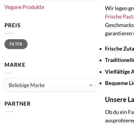
Vegane Produkte
Wir legen g
Frische
Past
Geschmackser
PREIS
garantieren 
Min.
Max.
FILTER
Preis
Preis
Frische Zut
Traditionel
MARKE
Vielfältige 
Bequeme Li
Unsere La
PARTNER
Ob du ein Fa
ausprobieren