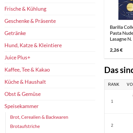
Frische & Kühlung
Geschenke & Präsente
Barilla Col
Getränke
Pasta Nude
Lasagne N.
Hund, Katze & Kleintiere
2,26
€
Juice Plus+
Das sin
Kaffee, Tee & Kakao
Küche & Haushalt
RANK
VO
Obst & Gemüse
1
Speisekammer
Brot, Cerealien & Backwaren
Brotaufstriche
2