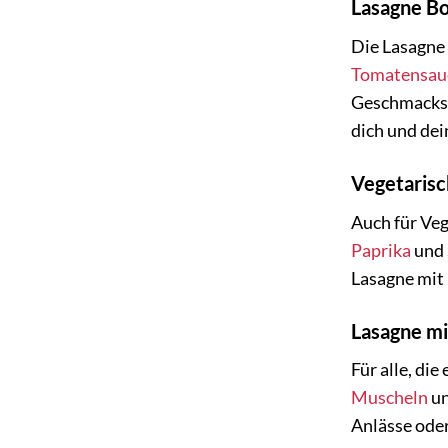
Lasagne Bo
Die Lasagne 
Tomatensau
Geschmackser
dich und dei
Vegetarisc
Auch für Veg
Paprika
und
Lasagne mit
Lasagne mi
Für alle, di
Muscheln
un
Anlässe oder