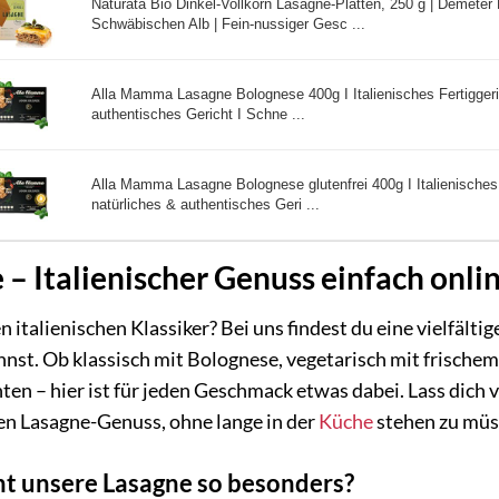
Naturata Bio Dinkel-Vollkorn Lasagne-Platten, 250 g | Demeter 
Schwäbischen Alb | Fein-nussiger Gesc ...
Alla Mamma Lasagne Bolognese 400g I Italienisches Fertiggeri
authentisches Gericht I Schne ...
Alla Mamma Lasagne Bolognese glutenfrei 400g I Italienisches 
natürliches & authentisches Geri ...
 – Italienischer Genuss einfach onli
en italienischen Klassiker? Bei uns findest du eine vielfäl
nnst. Ob klassisch mit Bolognese, vegetarisch mit frische
en – hier ist für jeden Geschmack etwas dabei. Lass dich
en Lasagne-Genuss, ohne lange in der
Küche
stehen zu müs
t unsere Lasagne so besonders?