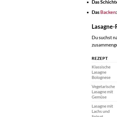
Das Schicht
Das
Backen
:
Lasagne-R
Du suchst na
zusammenges
REZEPT
Klassische
Lasagne
Bolognese
Vegetarische
Lasagne mit
Gemüse
Lasagne mit
Lachs und
Spinat