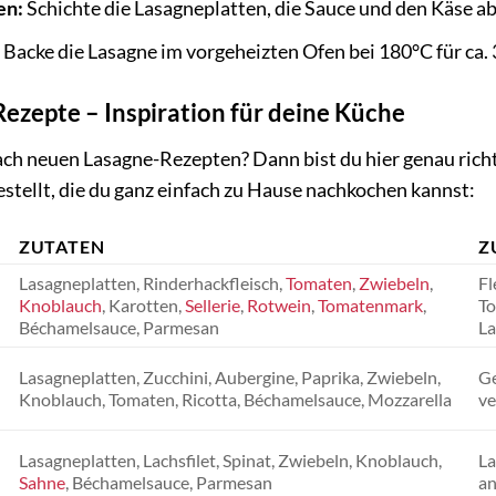
en:
Schichte die Lasagneplatten, die Sauce und den Käse a
Backe die Lasagne im vorgeheizten Ofen bei 180°C für ca.
ezepte – Inspiration für deine Küche
ch neuen Lasagne-Rezepten? Dann bist du hier genau richt
tellt, die du ganz einfach zu Hause nachkochen kannst:
ZUTATEN
Z
Lasagneplatten, Rinderhackfleisch,
Tomaten
,
Zwiebeln
,
Fl
Knoblauch
, Karotten,
Sellerie
,
Rotwein
,
Tomatenmark
,
To
Béchamelsauce, Parmesan
La
Lasagneplatten, Zucchini, Aubergine, Paprika, Zwiebeln,
Ge
Knoblauch, Tomaten, Ricotta, Béchamelsauce, Mozzarella
ve
Lasagneplatten, Lachsfilet, Spinat, Zwiebeln, Knoblauch,
La
Sahne
, Béchamelsauce, Parmesan
an