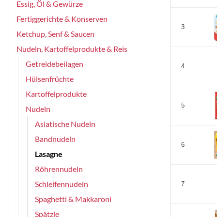
Essig, Öl & Gewürze
Fertiggerichte & Konserven
3
Ketchup, Senf & Saucen
Nudeln, Kartoffelprodukte & Reis
Getreidebeilagen
4
Hülsenfrüchte
Kartoffelprodukte
5
Nudeln
Asiatische Nudeln
Bandnudeln
6
Lasagne
Röhrennudeln
Schleifennudeln
7
Spaghetti & Makkaroni
Spätzle