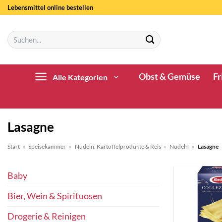
Zum
Lebensmittel online bestellen
Inhalt
springen
Suchen
nach:
Obst & Gemüse
Fr
Alle Kategorien
Lasagne
Start
»
Speisekammer
»
Nudeln, Kartoffelprodukte & Reis
»
Nudeln
»
Lasagne
Baby
Bier, Wein & Spirituosen
Drogerie & Reinigen