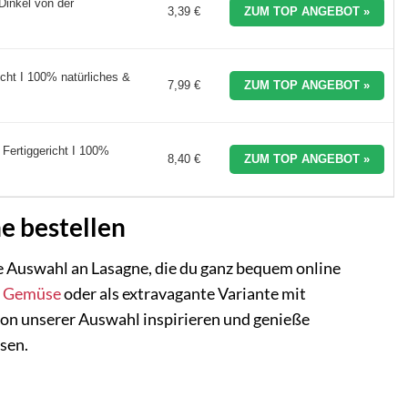
Dinkel von der
3,39 €
ZUM TOP ANGEBOT »
cht I 100% natürliches &
7,99 €
ZUM TOP ANGEBOT »
Fertiggericht I 100%
8,40 €
ZUM TOP ANGEBOT »
ne bestellen
tige Auswahl an Lasagne, die du ganz bequem online
m
Gemüse
oder als extravagante Variante mit
 von unserer Auswahl inspirieren und genieße
sen.