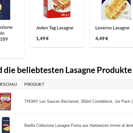
lezione
Jeden Tag Lasagne
Leverno Lasagne
ln
1,49
€
4,49
€
 189
d die beliebtesten Lasagne Produkte
RSCHAU
PRODUKT
THOMY Les Sauces Béchamel, 250ml Combiblock, 1er Pack (1
Barilla Collezione Lasagne Pasta aus Hartweizen immer al dent