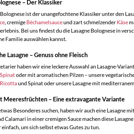
lognese – Der Klassiker
Bolognese ist der unangefochtene Klassiker unter den Las
ce
, cremige
Béchamelsauce
und zart schmelzender
Käse
ma
lebnis. Bei uns findest du die Lasagne Bolognese in vers
ne Familie auswählen kannst.
he Lasagne – Genuss ohne Fleisch
etarier haben wir eine leckere Auswahl an Lasagne-Varia
Spinat
oder mit aromatischen Pilzen – unsere vegetarische
Ricotta
und Spinat oder unsere Lasagne mit mediterran
t Meeresfrüchten – Eine extravagante Variante
e etwas Besonderes suchen, haben wir auch eine Lasagne m
d Calamari in einer cremigen Sauce machen diese Lasagne 
 einfach, um sich selbst etwas Gutes zu tun.