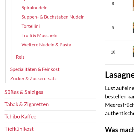
8
Spiralnudeln
Suppen- & Buchstaben Nudeln
Tortellini
9
Trulli & Muscheln
Weitere Nudeln & Pasta
10
Reis
Spezialitäten & Feinkost
Lasagne
Zucker & Zuckerersatz
Lust auf ein
Süßes & Salziges
bestellen ka
Tabak & Zigaretten
Meeresfrücht
authentisch
Tchibo Kaffee
Was mach
Tiefkühlkost