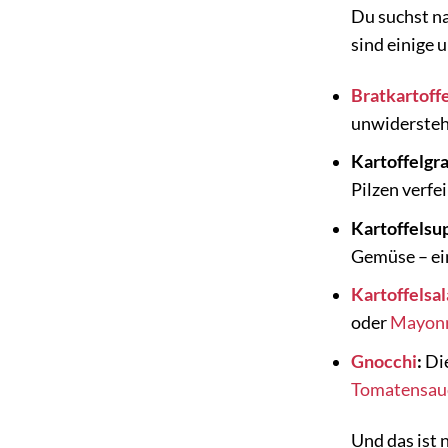
Du suchst na
sind einige 
Bratkartoff
unwidersteh
Kartoffelgra
Pilzen verfei
Kartoffelsu
Gemüse – ei
Kartoffelsal
oder
Mayonn
Gnocchi
:
Die
Tomatensau
Und das ist 