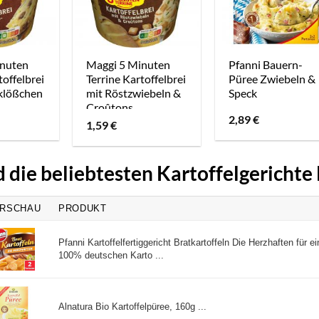
inuten
Maggi 5 Minuten
Pfanni Bauern-
toffelbrei
Terrine Kartoffelbrei
Püree Zwiebeln &
hklößchen
mit Röstzwiebeln &
Speck
Croûtons
2,89
€
1,59
€
d die beliebtesten Kartoffelgerichte
RSCHAU
PRODUKT
Pfanni Kartoffelfertiggericht Bratkartoffeln Die Herzhaften für e
100% deutschen Karto ...
Alnatura Bio Kartoffelpüree, 160g ...