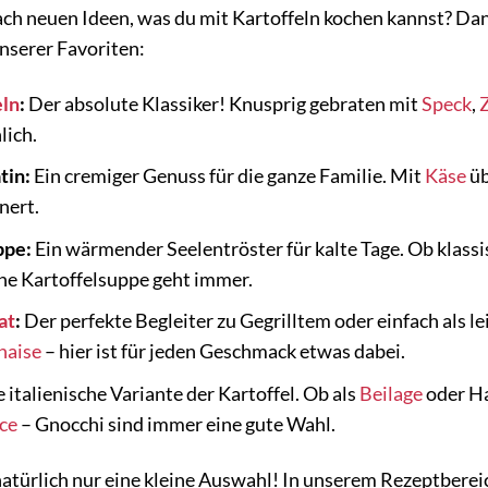
ch neuen Ideen, was du mit Kartoffeln kochen kannst? Dan
unserer Favoriten:
eln
:
Der absolute Klassiker! Knusprig gebraten mit
Speck
,
lich.
tin:
Ein cremiger Genuss für die ganze Familie. Mit
Käse
üb
nert.
ppe:
Ein wärmender Seelentröster für kalte Tage. Ob klass
ne Kartoffelsuppe geht immer.
at
:
Der perfekte Begleiter zu Gegrilltem oder einfach als l
aise
– hier ist für jeden Geschmack etwas dabei.
 italienische Variante der Kartoffel. Ob als
Beilage
oder Ha
ce
– Gnocchi sind immer eine gute Wahl.
natürlich nur eine kleine Auswahl! In unserem Rezeptbereic