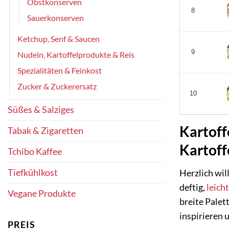
Obstkonserven
8
Sauerkonserven
Ketchup, Senf & Saucen
9
Nudeln, Kartoffelprodukte & Reis
Spezialitäten & Feinkost
Zucker & Zuckerersatz
10
Süßes & Salziges
Kartoff
Tabak & Zigaretten
Kartoff
Tchibo Kaffee
Tiefkühlkost
Herzlich wil
deftig,
leicht
Vegane Produkte
breite Palet
inspirieren 
PREIS