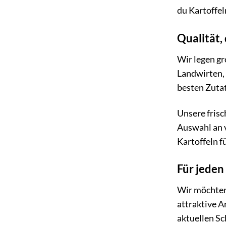
du Kartoffel
Qualität,
Wir legen gr
Landwirten, 
besten Zutat
Unsere frisc
Auswahl an 
Kartoffeln f
Für jeden
Wir möchten,
attraktive 
aktuellen S