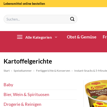
Zum
Lebensmittel online bestellen
Inhalt
springen
Suchen
nach:
Obst & Gemüse
Fr
Alle Kategorien
Kartoffelgerichte
Start
»
Speisekammer
»
Fertiggerichte & Konserven
»
Instant-Snacks & 5-Minut
Baby
Bier, Wein & Spirituosen
Drogerie & Reinigen