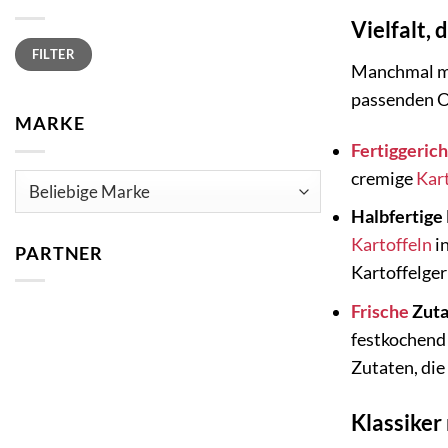
Vielfalt, 
Min.
Max.
FILTER
Preis
Preis
Manchmal mus
passenden O
MARKE
Fertiggeric
cremige
Kar
Halbfertige
Kartoffeln
i
PARTNER
Kartoffelger
Frische
Zuta
festkochend 
Zutaten, die
Klassiker