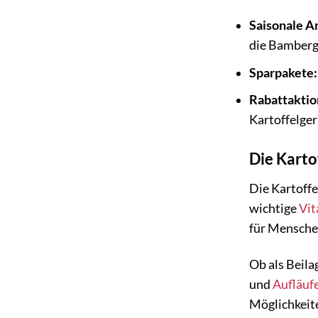
Saisonale A
die Bamberg
Sparpakete:
Rabattaktio
Kartoffelger
Die Kartof
Die Kartoffe
wichtige
Vit
für Menschen
Ob als Beila
und
Aufläuf
Möglichkeite