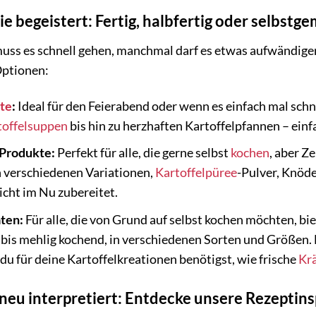
die begeistert: Fertig, halbfertig oder selbst
s es schnell gehen, manchmal darf es etwas aufwändiger s
ptionen:
hte
:
Ideal für den Feierabend oder wenn es einfach mal schn
toffelsuppen
bis hin zu herzhaften Kartoffelpfannen – ei
 Produkte:
Perfekt für alle, die gerne selbst
kochen
, aber Z
n verschiedenen Variationen,
Kartoffelpüree
-Pulver, Knöde
icht im Nu zubereitet.
ten:
Für alle, die von Grund auf selbst kochen möchten, bi
bis mehlig kochend, in verschiedenen Sorten und Größen. D
 du für deine Kartoffelkreationen benötigst, wie frische
Kr
 neu interpretiert: Entdecke unsere Rezeptins