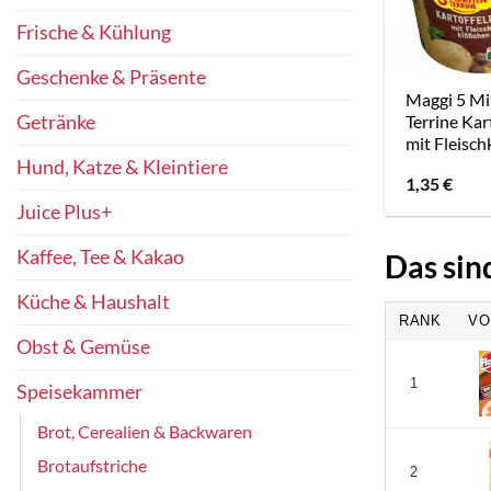
Frische & Kühlung
Geschenke & Präsente
Maggi 5 M
Getränke
Terrine Kar
mit Fleisc
Hund, Katze & Kleintiere
1,35
€
Juice Plus+
Kaffee, Tee & Kakao
Das sin
Küche & Haushalt
RANK
VO
Obst & Gemüse
1
Speisekammer
Brot, Cerealien & Backwaren
Brotaufstriche
2