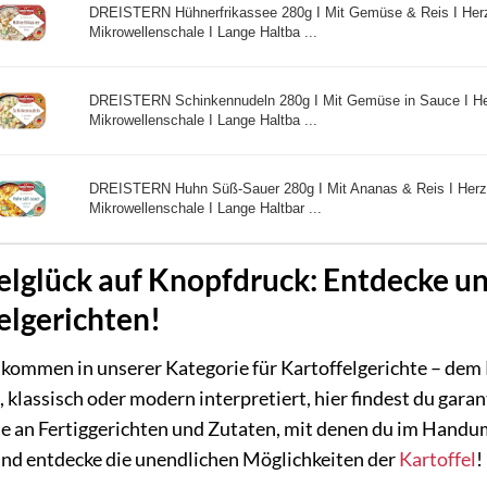
DREISTERN Hühnerfrikassee 280g I Mit Gemüse & Reis I Herzha
Mikrowellenschale I Lange Haltba ...
DREISTERN Schinkennudeln 280g I Mit Gemüse in Sauce I Herz
Mikrowellenschale I Lange Haltba ...
DREISTERN Huhn Süß-Sauer 280g I Mit Ananas & Reis I Herzha
Mikrowellenschale I Lange Haltbar ...
elglück auf Knopfdruck: Entdecke un
elgerichten!
lkommen in unserer Kategorie für Kartoffelgerichte – dem Pa
, klassisch oder modern interpretiert, hier findest du garan
te an Fertiggerichten und Zutaten, mit denen du im Handu
und entdecke die unendlichen Möglichkeiten der
Kartoffel
!