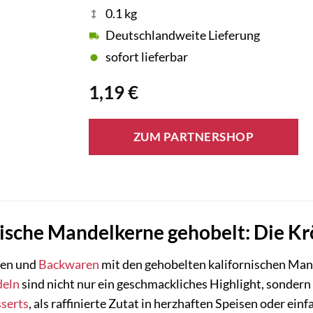
0.1 kg
Deutschlandweite Lieferung
sofort lieferbar
1,19
€
ZUM PARTNERSHOP
nische Mandelkerne gehobelt: Die Kr
ten und
Backwaren
mit den gehobelten kalifornischen Ma
eln
sind nicht nur ein geschmackliches Highlight, sondern 
serts
, als raffinierte Zutat in herzhaften Speisen oder ein