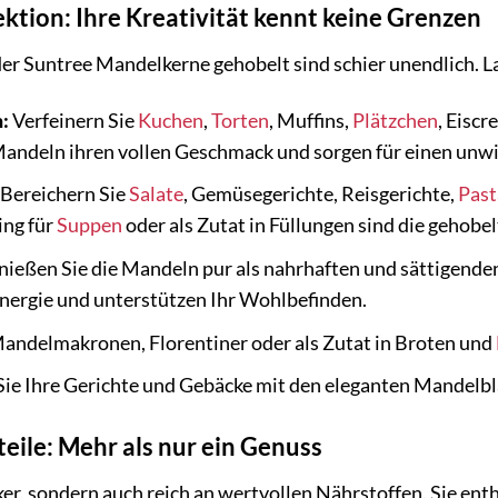
fektion: Ihre Kreativität kennt keine Grenzen
er Suntree Mandelkerne gehobelt sind schier unendlich. La
:
Verfeinern Sie
Kuchen
,
Torten
, Muffins,
Plätzchen
, Eisc
Mandeln ihren vollen Geschmack und sorgen für einen unw
Bereichern Sie
Salate
, Gemüsegerichte, Reisgerichte,
Past
ing für
Suppen
oder als Zutat in Füllungen sind die gehob
ießen Sie die Mandeln pur als nahrhaften und sättigenden
nergie und unterstützen Ihr Wohlbefinden.
Mandelmakronen, Florentiner oder als Zutat in Broten und
ie Ihre Gerichte und Gebäcke mit den eleganten Mandelbl
eile: Mehr als nur ein Genuss
er, sondern auch reich an wertvollen Nährstoffen. Sie ent