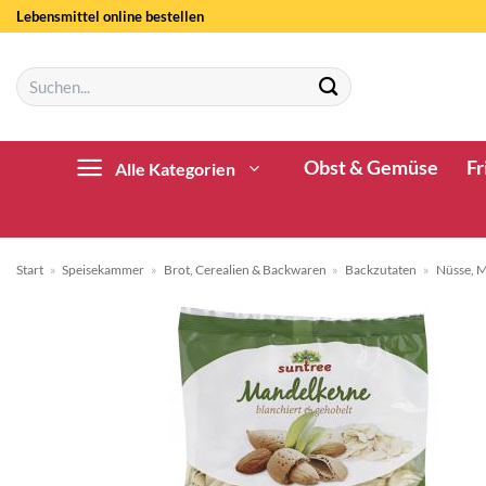
Zum
Lebensmittel online bestellen
Inhalt
springen
Suchen
nach:
Obst & Gemüse
Fr
Alle Kategorien
Start
»
Speisekammer
»
Brot, Cerealien & Backwaren
»
Backzutaten
»
Nüsse, M