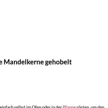
che Mandelkerne gehobelt
einfach selbst im Ofen oder in der
Pfanne
rösten, um den