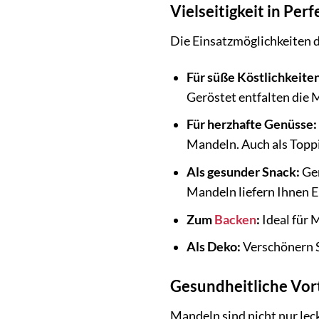
Vielseitigkeit in Per
Die Einsatzmöglichkeiten d
Für süße Köstlichkeiten
Geröstet entfalten die 
Für herzhafte Genüsse:
Mandeln. Auch als Topp
Als gesunder Snack:
Gen
Mandeln liefern Ihnen E
Zum
Backen
:
Ideal für 
Als Deko:
Verschönern S
Gesundheitliche Vort
Mandeln sind nicht nur leck