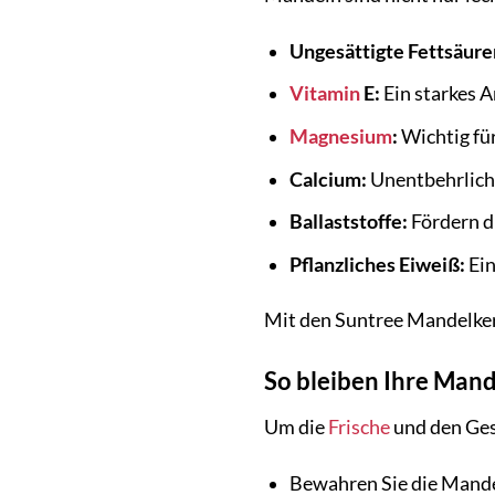
Ungesättigte Fettsäure
Vitamin
E:
Ein starkes A
Magnesium
:
Wichtig fü
Calcium:
Unentbehrlich 
Ballaststoffe:
Fördern d
Pflanzliches Eiweiß:
Ein
Mit den Suntree Mandelker
So bleiben Ihre Mand
Um die
Frische
und den Ges
Bewahren Sie die Mandel