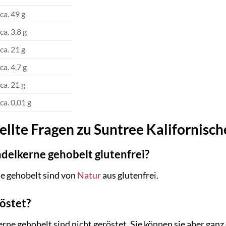
ca. 49 g
ca. 3,8 g
ca. 21 g
ca. 4,7 g
ca. 21 g
ca. 0,01 g
ellte Fragen zu Suntree Kalifornis
delkerne gehobelt glutenfrei?
ne gehobelt sind von
Natur
aus glutenfrei.
östet?
ne gehobelt sind nicht geröstet. Sie können sie aber ganz 