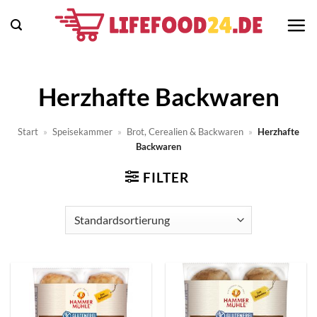
Zum
Inhalt
springen
Herzhafte Backwaren
Start
»
Speisekammer
»
Brot, Cerealien & Backwaren
»
Herzhafte
Backwaren
FILTER