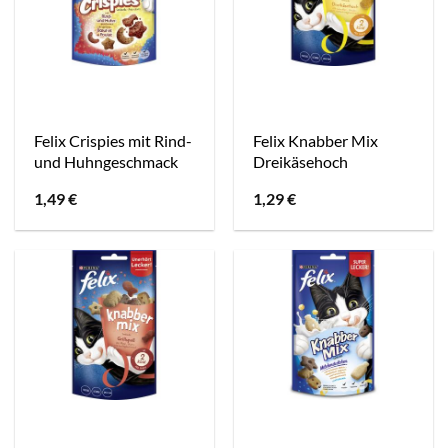
Felix Crispies mit Rind-
Felix Knabber Mix
und Huhngeschmack
Dreikäsehoch
1,49
€
1,29
€