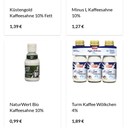
Küstengold
Minus L Kaffeesahne
Kaffeesahne 10% Fett
10%
1,39
€
1,27
€
NaturWert Bio
Turm Kaffee Wölkchen
Kaffeesahne 10%
4%
0,99
€
1,89
€