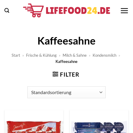
Zum
Inhalt
springen
Kaffeesahne
Start
»
Frische & Kühlung
»
Milch & Sahne
»
Kondensmilch
»
Kaffeesahne
FILTER