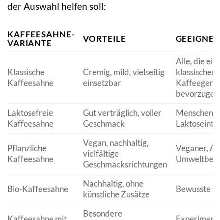
der Auswahl helfen soll:
KAFFEESAHNE-
VORTEILE
GEEIGNET
VARIANTE
Alle, die ein
Klassische
Cremig, mild, vielseitig
klassischen
Kaffeesahne
einsetzbar
Kaffeegenu
bevorzugen
Laktosefreie
Gut verträglich, voller
Menschen m
Kaffeesahne
Geschmack
Laktoseinto
Vegan, nachhaltig,
Pflanzliche
Veganer, All
vielfältige
Kaffeesahne
Umweltbew
Geschmacksrichtungen
Nachhaltig, ohne
Bio-Kaffeesahne
Bewusste G
künstliche Zusätze
Besondere
Kaffeesahne mit
Experimenti