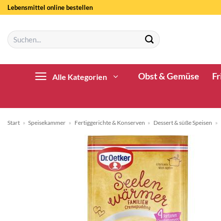
Zum
Lebensmittel online bestellen
Inhalt
springen
Suchen
nach:
Obst & Gemüse
Fr
Alle Kategorien
Start
»
Speisekammer
»
Fertiggerichte & Konserven
»
Dessert & süße Speisen
»