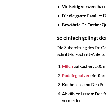
Vielseitig verwendbar:
Für die ganze Familie:
D
Bewährte Dr. Oetker Qu
So einfach gelingt d
Die Zubereitung des Dr. Oe
Schritt-für-Schritt-Anleitu
Milch
aufkochen:
500 m
Puddingpulver
einrühr
Kochen lassen:
Den Pudd
Abkühlen lassen:
Den fe
vermeiden.