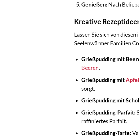
Genießen:
Nach Belieb
Kreative Rezeptidee
Lassen Sie sich von diesen
Seelenwärmer Familien Cr
Grießpudding mit Bee
Beeren
.
Grießpudding mit
Apfe
sorgt.
Grießpudding mit Scho
Grießpudding-Parfait:
S
raffiniertes Parfait.
Grießpudding-Tarte:
Ver