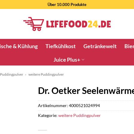
Über 10.000 Produkte
ische & Kühlung
Tiefkühlkost
Getränkewelt
Bier
Juice Plus+
Puddingpulver
»
weitere Puddingpulver
Dr. Oetker Seelenwärm
Artikelnummer:
4000521024994
Kategorie:
weitere Puddingpulver