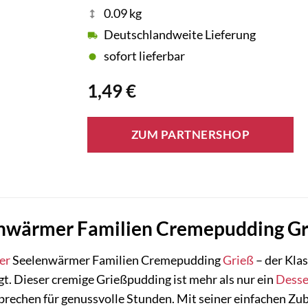
0.09 kg
Deutschlandweite Lieferung
sofort lieferbar
1,49
€
ZUM PARTNERSHOP
enwärmer Familien Cremepudding Gri
er
Seelenwärmer Familien Cremepudding
Grieß
– der Kla
gt. Dieser cremige Grießpudding ist mehr als nur ein
Desse
prechen für genussvolle Stunden. Mit seiner einfachen Zu