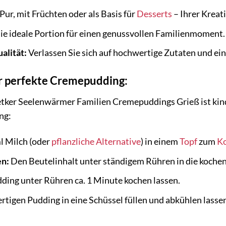
Pur, mit Früchten oder als Basis für
Desserts
– Ihrer Kreati
ie ideale Portion für einen genussvollen Familienmoment.
alität:
Verlassen Sie sich auf hochwertige Zutaten und ein
er perfekte Cremepudding:
tker Seelenwärmer Familien Cremepuddings Grieß ist kinder
ng:
l Milch (oder
pflanzliche Alternative
) in einem
Topf
zum
K
en:
Den Beutelinhalt unter ständigem Rühren in die koche
ing unter Rühren ca. 1 Minute kochen lassen.
rtigen Pudding in eine Schüssel füllen und abkühlen lass