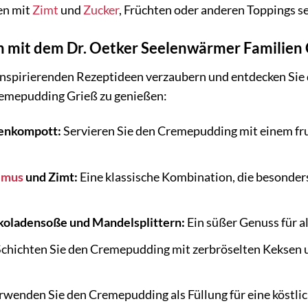
en mit
Zimt
und
Zucker
, Früchten oder anderen Toppings se
n mit dem Dr. Oetker Seelenwärmer Familien
 inspirierenden Rezeptideen verzaubern und entdecken Sie d
emepudding Grieß zu genießen:
renkompott:
Servieren Sie den Cremepudding mit einem fr
lmus
und Zimt:
Eine klassische Kombination, die besonder
koladensoße und Mandelsplittern:
Ein süßer Genuss für a
chichten Sie den Cremepudding mit zerbröselten Keksen un
wenden Sie den Cremepudding als Füllung für eine köstlic