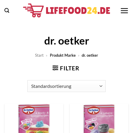
Zum
Inhalt
springen
dr. oetker
Start
»
Produkt Marke
»
dr. oetker
FILTER