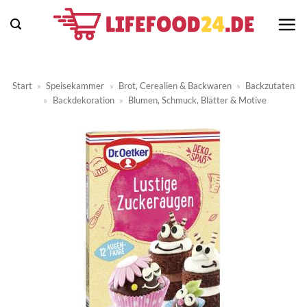
Zum
Inhalt
springen
Start
»
Speisekammer
»
Brot, Cerealien & Backwaren
»
Backzutaten
»
Backdekoration
»
Blumen, Schmuck, Blätter & Motive