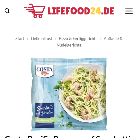
Zum
Inhalt
springen
Start
»
Tiefkühlkost
»
Pizza & Fertiggerichte
»
Aufläufe &
Nudelgerichte