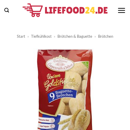
Zum
Inhalt
springen
Start
»
Tiefkühlkost
»
Brötchen & Baguette
»
Brötchen