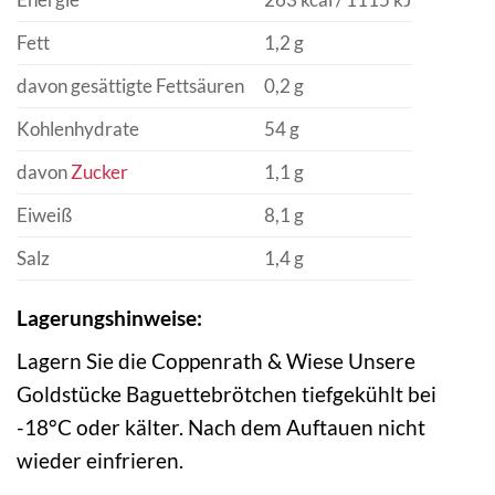
Fett
1,2 g
davon gesättigte Fettsäuren
0,2 g
Kohlenhydrate
54 g
davon
Zucker
1,1 g
Eiweiß
8,1 g
Salz
1,4 g
Lagerungshinweise:
Lagern Sie die Coppenrath & Wiese Unsere
Goldstücke Baguettebrötchen tiefgekühlt bei
-18°C oder kälter. Nach dem Auftauen nicht
wieder einfrieren.