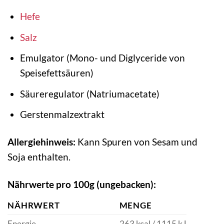
Hefe
Salz
Emulgator (Mono- und Diglyceride von
Speisefettsäuren)
Säureregulator (Natriumacetate)
Gerstenmalzextrakt
Allergiehinweis:
Kann Spuren von Sesam und
Soja enthalten.
Nährwerte pro 100g (ungebacken):
NÄHRWERT
MENGE
Energie
263 kcal / 1115 kJ