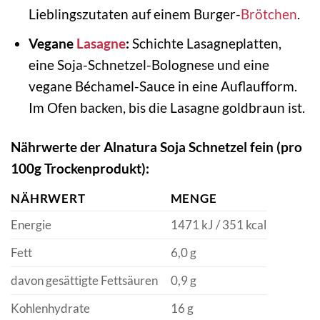
Lieblingszutaten auf einem Burger-
Brötchen
.
Vegane
Lasagne
:
Schichte Lasagneplatten,
eine Soja-Schnetzel-Bolognese und eine
vegane Béchamel-Sauce in eine Auflaufform.
Im Ofen backen, bis die Lasagne goldbraun ist.
Nährwerte der Alnatura Soja Schnetzel fein (pro
100g Trockenprodukt):
NÄHRWERT
MENGE
Energie
1471 kJ / 351 kcal
Fett
6,0 g
davon gesättigte Fettsäuren
0,9 g
Kohlenhydrate
16 g