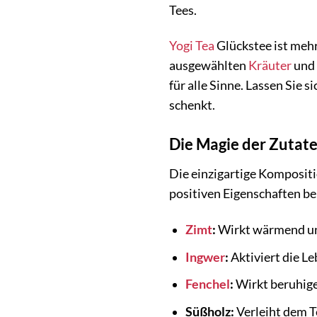
Tees.
Yogi Tea
Glückstee ist mehr
ausgewählten
Kräuter
und
für alle Sinne. Lassen Sie
schenkt.
Die Magie der Zutate
Die einzigartige Kompositio
positiven Eigenschaften be
Zimt
:
Wirkt wärmend und
Ingwer
:
Aktiviert die L
Fenchel
:
Wirkt beruhige
Süßholz:
Verleiht dem Te