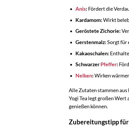
Anis
:
Fördert die Verda
Kardamom:
Wirkt belebe
Geröstete Zichorie:
Ver
Gerstenmalz:
Sorgt für
Kakaoschalen:
Enthalte
Schwarzer
Pfeffer
:
Förd
Nelken
:
Wirken wärmend
Alle Zutaten stammen aus k
Yogi Tea legt großen Wert 
genießen können.
Zubereitungstipp fü