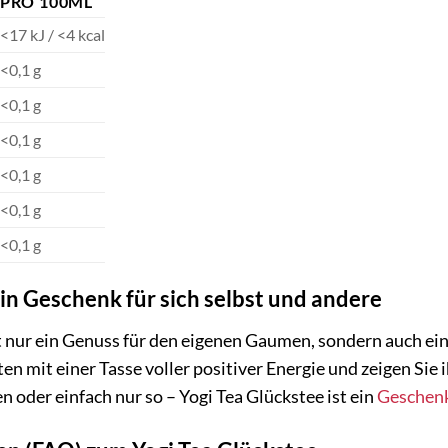
PRO 100ML
<17 kJ / <4 kcal
<0,1 g
<0,1 g
<0,1 g
<0,1 g
<0,1 g
<0,1 g
Ein Geschenk für sich selbst und andere
ht nur ein Genuss für den eigenen Gaumen, sondern auch ei
en mit einer Tasse voller positiver Energie und zeigen Sie
 oder einfach nur so – Yogi Tea Glückstee ist ein
Geschen