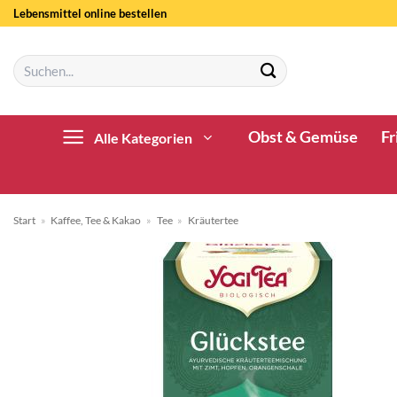
Zum
Lebensmittel online bestellen
Inhalt
springen
Suchen
nach:
Obst & Gemüse
Fr
Alle Kategorien
Start
»
Kaffee, Tee & Kakao
»
Tee
»
Kräutertee