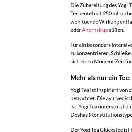
Die Zubereitung des Yogi Te
Teebeutel mit 250 ml koc
wohltuende Wirkung entfal
oder
Ahornsirup
süßen.
Für ein besonders intensiv
zu konzentrieren. Schließe
sich einen Moment Zeit für 
Mehr als nur ein Tee
Yogi Tea ist inspiriert von
betrachtet. Die ayurvedisc
ist. Yogi Tea unterstützt 
Doshas (Konstitutionstype
Der Yogi Tea Glückstee ist