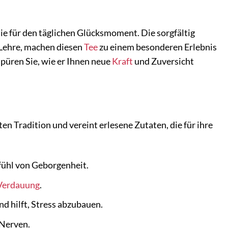
onie für den täglichen Glücksmoment. Die sorgfältig
 Lehre, machen diesen
Tee
zu einem besonderen Erlebnis
spüren Sie, wie er Ihnen neue
Kraft
und Zuversicht
en Tradition und vereint erlesene Zutaten, die für ihre
fühl von Geborgenheit.
Verdauung
.
 hilft, Stress abzubauen.
 Nerven.