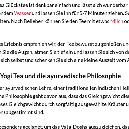
a Glückstee ist denkbar einfach und lässt sich wunderbar 
hendem
Wasser
und lassen Sie ihn für 5-7 Minuten ziehen. S
ten. Nach Belieben können Sie den Tee mit etwas
Milch
od
es Erlebnis empfehlen wir, den Tee bewusst zu genießen un
n Sie die Augen, atmen Sie tief ein und lassen Sie sich v
sich selbst und schenken Sie sich eine kleine Auszeit vom A
: Yogi Tea und die ayurvedische Philosophie
 der ayurvedischen Lehre, einer traditionellen indischen Hei
he Philosophie geht davon aus, dass das Gleichgewicht di
dieses Gleichgewicht durch sorgfältig ausgewählte Kräuter 
n) abgestimmt sind.
 besonders geeignet, um das Vata-Dosha auszugleichen, d