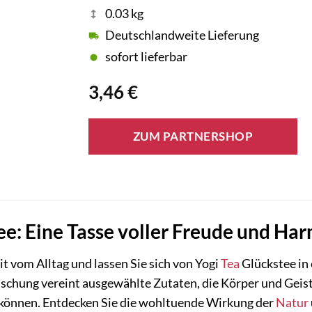
0.03 kg
Deutschlandweite Lieferung
sofort lieferbar
3,46
€
ZUM PARTNERSHOP
ee: Eine Tasse voller Freude und Ha
t vom Alltag und lassen Sie sich von Yogi
Tea
Glückstee in 
chung vereint ausgewählte Zutaten, die Körper und Geist 
 können. Entdecken Sie die wohltuende Wirkung der
Natur