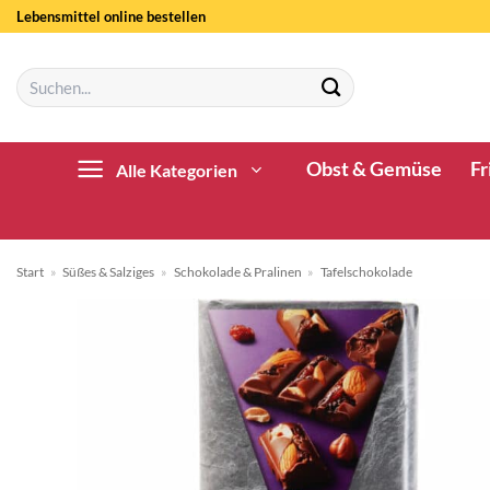
Zum
Lebensmittel online bestellen
Inhalt
springen
Suchen
nach:
Obst & Gemüse
Fr
Alle Kategorien
Start
»
Süßes & Salziges
»
Schokolade & Pralinen
»
Tafelschokolade