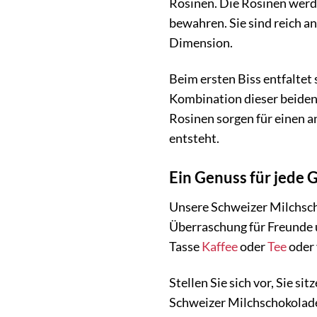
Rosinen. Die Rosinen werde
bewahren. Sie sind reich a
Dimension.
Beim ersten Biss entfaltet
Kombination dieser beiden 
Rosinen sorgen für einen 
entsteht.
Ein Genuss für jede 
Unsere Schweizer Milchscho
Überraschung für Freunde u
Tasse
Kaffee
oder
Tee
oder 
Stellen Sie sich vor, Sie 
Schweizer Milchschokolade