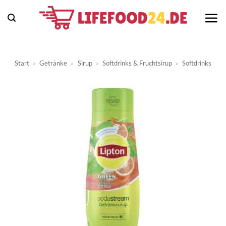
Zum
Inhalt
springen
Start
»
Getränke
»
Sirup
»
Softdrinks & Fruchtsirup
»
Softdrinks