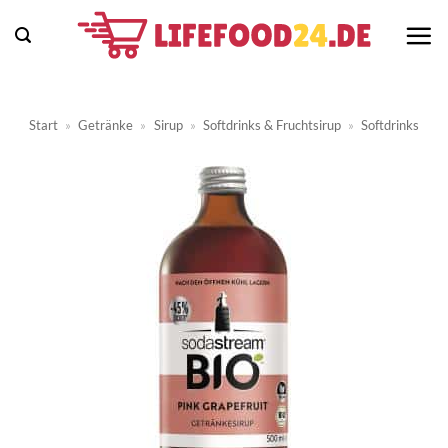
Zum
Inhalt
springen
Start
»
Getränke
»
Sirup
»
Softdrinks & Fruchtsirup
»
Softdrinks