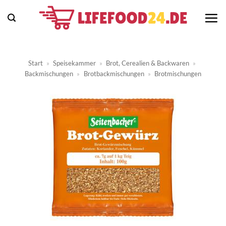
Zum
Inhalt
springen
Start
»
Speisekammer
»
Brot, Cerealien & Backwaren
»
Backmischungen
»
Brotbackmischungen
»
Brotmischungen