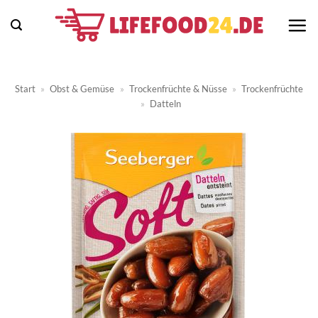
Zum
Inhalt
springen
Start
»
Obst & Gemüse
»
Trockenfrüchte & Nüsse
»
Trockenfrüchte
»
Datteln