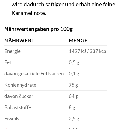
wird dadurch saftiger und erhält eine feine
Karamellnote.
Nährwertangaben pro 100g
NÄHRWERT
MENGE
Energie
1427 kJ / 337 kcal
Fett
0,5 g
davon gesättigte Fettsäuren
0,1 g
Kohlenhydrate
75 g
davon Zucker
64 g
Ballaststoffe
8 g
Eiweiß
2,5 g