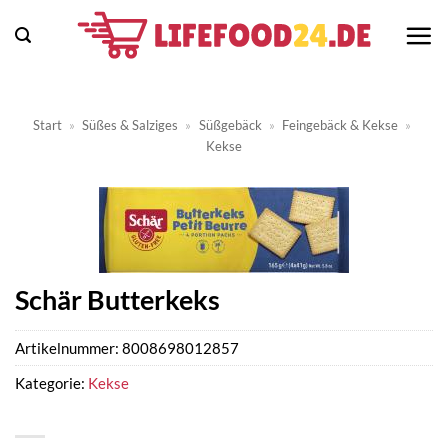
Zum
Inhalt
springen
Start
»
Süßes & Salziges
»
Süßgebäck
»
Feingebäck & Kekse
»
Kekse
Schär Butterkeks
Artikelnummer:
8008698012857
Kategorie:
Kekse