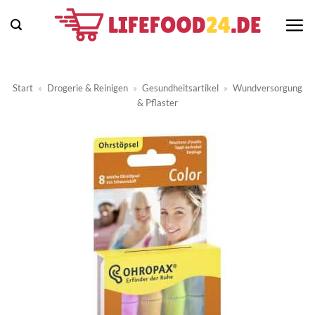
Zum
Inhalt
springen
Start
»
Drogerie & Reinigen
»
Gesundheitsartikel
»
Wundversorgung
& Pflaster