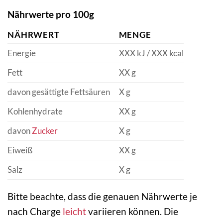
Nährwerte pro 100g
NÄHRWERT
MENGE
Energie
XXX kJ / XXX kcal
Fett
XX g
davon gesättigte Fettsäuren
X g
Kohlenhydrate
XX g
davon
Zucker
X g
Eiweiß
XX g
Salz
X g
Bitte beachte, dass die genauen Nährwerte je
nach Charge
leicht
variieren können. Die