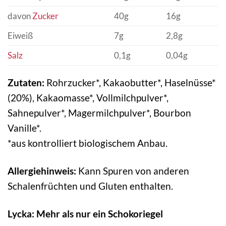
davon
Zucker
40g
16g
Eiweiß
7g
2,8g
Salz
0,1g
0,04g
Zutaten:
Rohrzucker*, Kakaobutter*, Haselnüsse*
(20%), Kakaomasse*, Vollmilchpulver*,
Sahnepulver*, Magermilchpulver*, Bourbon
Vanille*.
*aus kontrolliert biologischem Anbau.
Allergiehinweis:
Kann Spuren von anderen
Schalenfrüchten und Gluten enthalten.
Lycka: Mehr als nur ein Schokoriegel