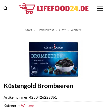
Zum
Inhalt
springen
Start
»
Tiefkühlkost
»
Obst
»
Weitere
Küstengold Brombeeren
Artikelnummer:
4250426223361
Kategorie:
Weitere