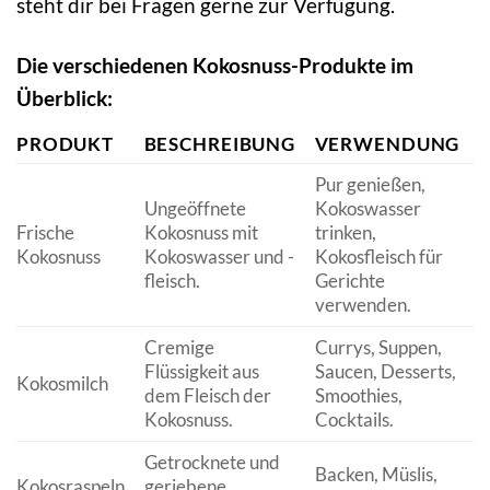
steht dir bei Fragen gerne zur Verfügung.
Die verschiedenen Kokosnuss-Produkte im
Überblick:
PRODUKT
BESCHREIBUNG
VERWENDUNG
Pur genießen,
Ungeöffnete
Kokoswasser
Frische
Kokosnuss mit
trinken,
Kokosnuss
Kokoswasser und -
Kokosfleisch für
fleisch.
Gerichte
verwenden.
Cremige
Currys, Suppen,
Flüssigkeit aus
Saucen, Desserts,
Kokosmilch
dem Fleisch der
Smoothies,
Kokosnuss.
Cocktails.
Getrocknete und
Backen, Müslis,
Kokosraspeln
geriebene