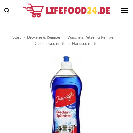
Zum
Inhalt
springen
Start
»
Drogerie & Reinigen
»
Waschen, Putzen & Reinigen
»
Geschirrspülmittel
»
Handspülmittel