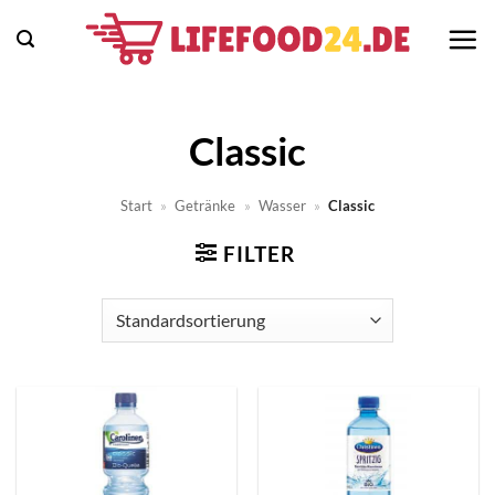
Zum
Inhalt
springen
Classic
Start
»
Getränke
»
Wasser
»
Classic
FILTER