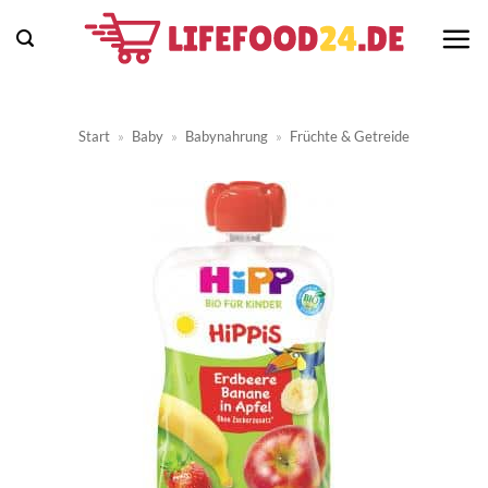
Zum
Inhalt
springen
Start
»
Baby
»
Babynahrung
»
Früchte & Getreide