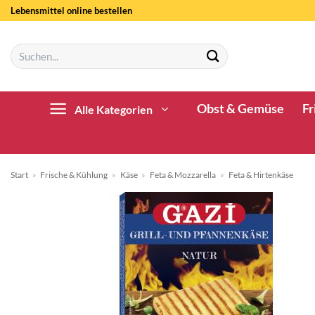
Zum
Lebensmittel online bestellen
Inhalt
springen
Suchen
nach:
Obst & Gemüse
Fr
Alle Kategorien
Start
»
Frische & Kühlung
»
Käse
»
Feta & Mozzarella
»
Feta & Hirtenkäse