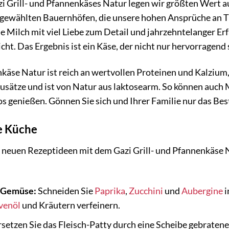
zi Grill- und Pfannenkäses Natur legen wir größten Wert a
gewählten Bauernhöfen, die unsere hohen Ansprüche an Ti
e Milch mit viel Liebe zum Detail und jahrzehntelanger E
ht. Das Ergebnis ist ein Käse, der nicht nur hervorragend 
käse Natur ist reich an wertvollen Proteinen und Kalzium, 
Zusätze und ist von Natur aus laktosearm. So können auch 
s genießen. Gönnen Sie sich und Ihrer Familie nur das Best
re Küche
h neuen Rezeptideen mit dem Gazi Grill- und Pfannenkäse 
t Gemüse:
Schneiden Sie
Paprika
,
Zucchini
und
Aubergine
i
venöl
und Kräutern verfeinern.
setzen Sie das Fleisch-Patty durch eine Scheibe gebratenen