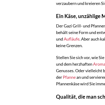
verzaubern und kreieren Sie
Ein Käse, unzählige 
Der Gazi Grill- und Pfanne
behält seine Form und entw
und
Aufläufe
. Aber auch ka
keine Grenzen.
Stellen Sie sich vor, wie 
und dem herzhaften
Arom
Genusses. Oder vielleicht 
der
Pfanne
an und serviere
Pfannenkäse wird Sie imme
Qualität, die man s