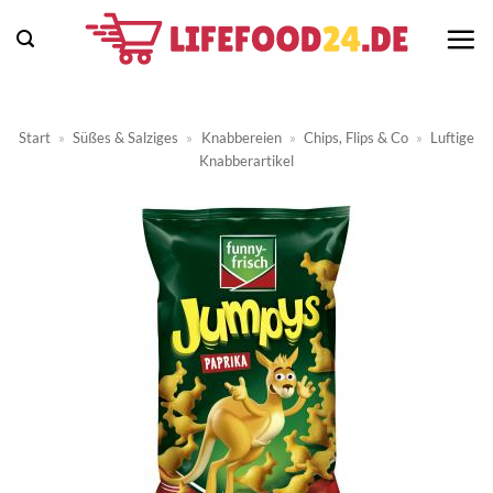
Zum
Inhalt
springen
Start
»
Süßes & Salziges
»
Knabbereien
»
Chips, Flips & Co
»
Luftige
Knabberartikel