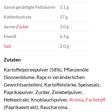
davon gesättigte Fettsäuren
3.1 g
Kohlenhydrate
57 g
davon
Zucker
3.0 g
Eiweiß
6.4 g
Salz
2.0 g
Zutaten
Kartoffelpüreepulver (58%), Pflanzenöle
(Sonnenblume, Raps in veränderlichen
Gewichtsanteilen), Kartoffelstärke, Speisesalz,
Paprikapulver, Zucker, Zwiebelpulver,
Hefeextrakt, Knoblauchpulver,
Aroma
,
Farbstoff
(Paprikaextrakt), Raucharoma.