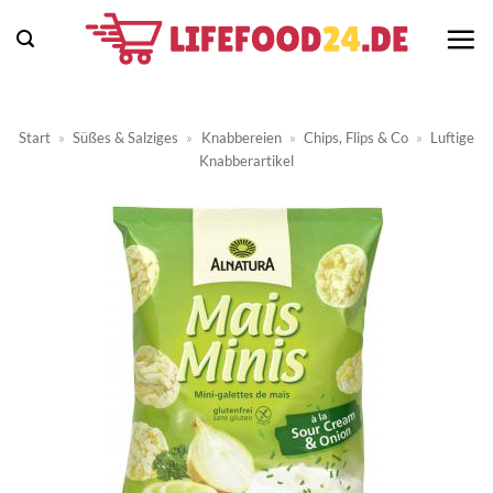
Zum
Inhalt
springen
Start
»
Süßes & Salziges
»
Knabbereien
»
Chips, Flips & Co
»
Luftige
Knabberartikel