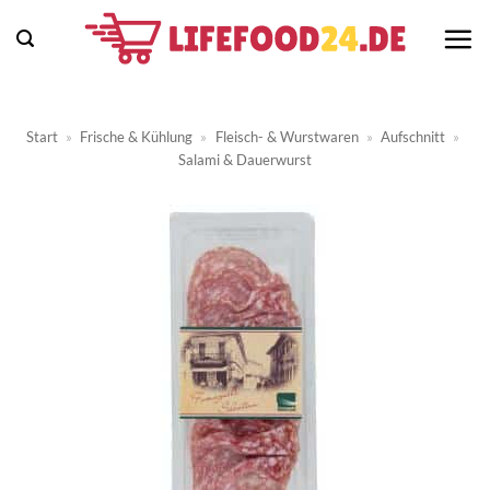
Zum
Inhalt
springen
Start
»
Frische & Kühlung
»
Fleisch- & Wurstwaren
»
Aufschnitt
»
Salami & Dauerwurst