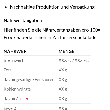
Nachhaltige Produktion und Verpackung
Nährwertangaben
Hier finden Sie die Nährwertangaben pro 100g
Froox Sauerkirschen in Zartbitterschokolade:
NÄHRWERT
MENGE
Brennwert
XXX kJ / XXX kcal
Fett
XX g
davon gesättigte Fettsäuren
XX g
Kohlenhydrate
XX g
davon
Zucker
XX g
Eiweiß
XX g