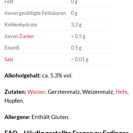
Fett
0 g
davon gesättigte Fettsäuren
0 g
Kohlenhydrate
3,2 g
davon
Zucker
< 0,5 g
Eiweiß
0,5 g
Salz
< 0,01 g
Alkoholgehalt:
ca. 5,3% vol.
Zutaten:
Wasser
, Gerstenmalz, Weizenmalz,
Hefe
,
Hopfen.
Allergene:
Enthält Gluten.
FAQ – Häufig gestellte Fragen zu Erdinger