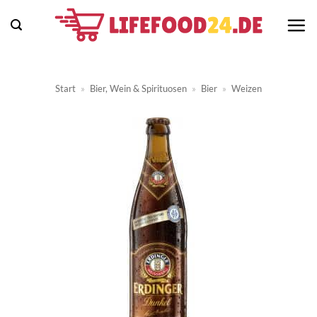
Zum
Inhalt
springen
Start
»
Bier, Wein & Spirituosen
»
Bier
»
Weizen