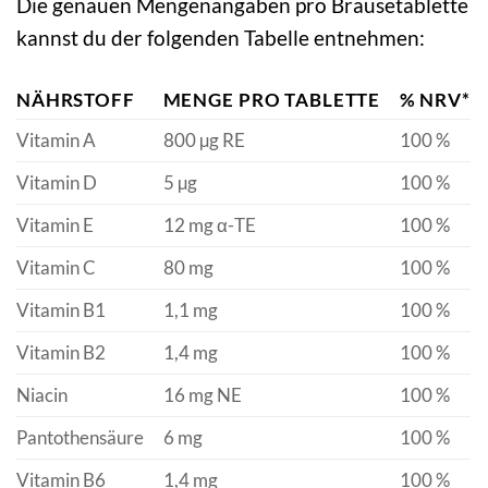
Die genauen Mengenangaben pro Brausetablette
kannst du der folgenden Tabelle entnehmen:
NÄHRSTOFF
MENGE PRO TABLETTE
% NRV*
Vitamin A
800 µg RE
100 %
Vitamin D
5 µg
100 %
Vitamin E
12 mg α-TE
100 %
Vitamin C
80 mg
100 %
Vitamin B1
1,1 mg
100 %
Vitamin B2
1,4 mg
100 %
Niacin
16 mg NE
100 %
Pantothensäure
6 mg
100 %
Vitamin B6
1,4 mg
100 %