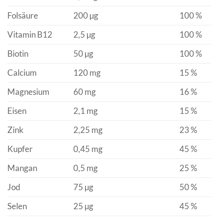
Folsäure
200 µg
100 %
Vitamin B12
2,5 µg
100 %
Biotin
50 µg
100 %
Calcium
120 mg
15 %
Magnesium
60 mg
16 %
Eisen
2,1 mg
15 %
Zink
2,25 mg
23 %
Kupfer
0,45 mg
45 %
Mangan
0,5 mg
25 %
Jod
75 µg
50 %
Selen
25 µg
45 %