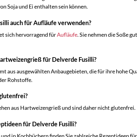
on Soja und Ei enthalten sein können.
silli auch für Aufläufe verwenden?
net sich hervorragend für
Aufläufe
. Sie nehmen die Soße gu
rtweizengrieß für Delverde Fusilli?
 aus ausgewählten Anbaugebieten, die für ihre hohe Qual
der Rohstoffe.
glutenfrei?
tehen aus Hartweizengrieß und sind daher nicht glutenfrei.
eptideen für Delverde Fusilli?
und in Kochbüchern finden Sie zahlreiche Rezeptideen für D