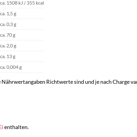
ca. 1508 kJ / 355 kcal
ca. 1,5 g
ca. 0,3 g
ca. 70 g
ca. 2,0 g
ca. 13 g
ca. 0,004 g
ie Nährwertangaben Richtwerte sind und je nach Charge va
Ei
enthalten.