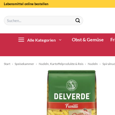
Zum
Lebensmittel online bestellen
Inhalt
springen
Suchen
nach:
Obst & Gemüse
Fr
Alle Kategorien
Start
»
Speisekammer
»
Nudeln, Kartoffelprodukte & Reis
»
Nudeln
»
Spiralnu