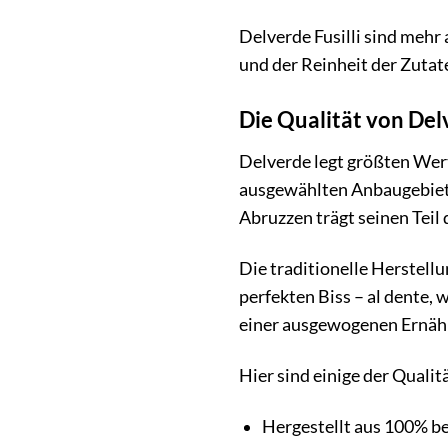
Delverde Fusilli sind mehr a
und der Reinheit der Zutate
Die Qualität von De
Delverde legt größten Wer
ausgewählten Anbaugebieten
Abruzzen trägt seinen Teil
Die traditionelle Herstell
perfekten Biss – al dente, w
einer ausgewogenen Ernähr
Hier sind einige der Quali
Hergestellt aus 100% b