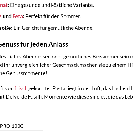
inat
:
Eine gesunde und köstliche Variante.
e
und
Feta
:
Perfekt für den Sommer.
zsoße:
Ein Gericht für gemütliche Abende.
 Genuss für jeden Anlass
festliches Abendessen oder gemütliches Beisammensein mi
und ihr unvergleichlicher Geschmack machen sie zu einem Hi
iche Genussmomente!
uft von
frisch
gekochter Pasta liegt in der Luft, das Lachen 
t Delverde Fusilli. Momente wie diese sind es, die das L
PRO 100G