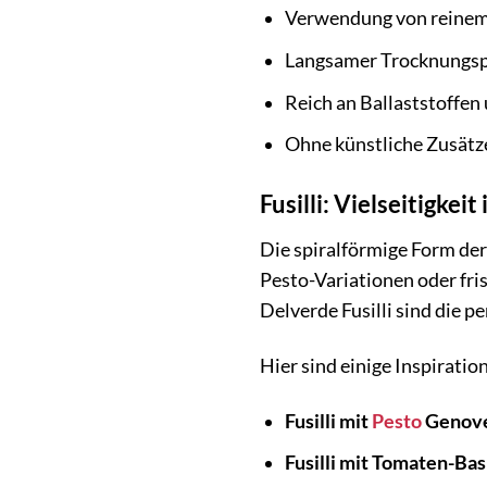
Verwendung von reinem
Langsamer Trocknungsp
Reich an Ballaststoffen
Ohne künstliche Zusätz
Fusilli: Vielseitigkeit
Die spiralförmige Form der 
Pesto-Variationen oder fris
Delverde Fusilli sind die p
Hier sind einige Inspiratio
Fusilli mit
Pesto
Genove
Fusilli mit Tomaten-Ba