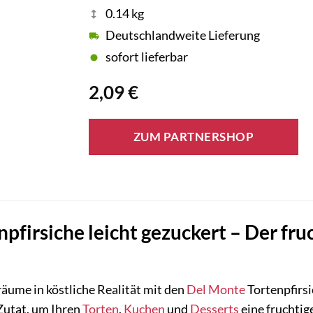
0.14 kg
Deutschlandweite Lieferung
sofort lieferbar
2,09
€
ZUM PARTNERSHOP
pfirsiche leicht gezuckert – Der fru
äume in köstliche Realität mit den
Del Monte
Tortenpfirs
 Zutat, um Ihren
Torten
,
Kuchen
und
Desserts
eine fruchtig