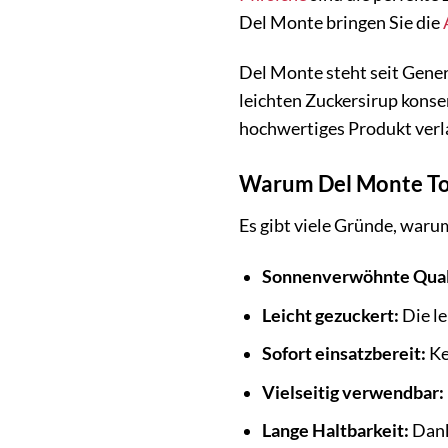
Del Monte bringen Sie die
Del Monte steht seit Gene
leichten Zuckersirup konser
hochwertiges Produkt verla
Warum Del Monte Tor
Es gibt viele Gründe, warum
Sonnenverwöhnte Qual
Leicht gezuckert:
Die le
Sofort einsatzbereit:
Ke
Vielseitig verwendbar:
Lange Haltbarkeit:
Dank