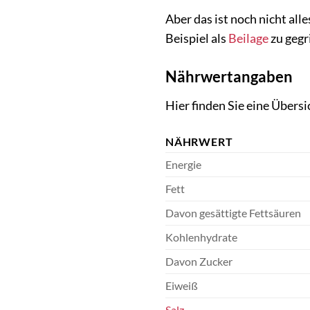
Aber das ist noch nicht all
Beispiel als
Beilage
zu gegr
Nährwertangaben
Hier finden Sie eine Über
NÄHRWERT
Energie
Fett
Davon gesättigte Fettsäuren
Kohlenhydrate
Davon Zucker
Eiweiß
Salz