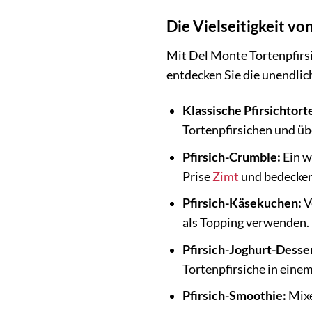
Die Vielseitigkeit vo
Mit Del Monte Tortenpfirsi
entdecken Sie die unendlich
Klassische Pfirsichtort
Tortenpfirsichen und üb
Pfirsich-Crumble:
Ein w
Prise
Zimt
und bedecken 
Pfirsich-Käsekuchen:
V
als Topping verwenden.
Pfirsich-Joghurt-Desser
Tortenpfirsiche in einem
Pfirsich-Smoothie:
Mixe