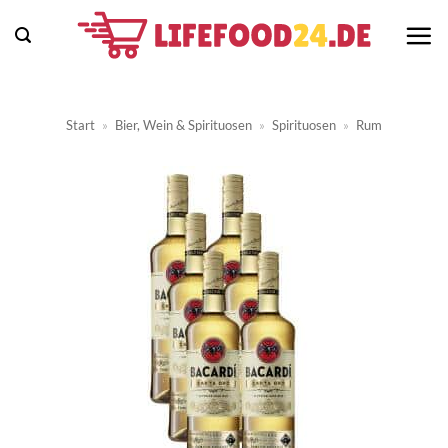
Zum
Inhalt
springen
Start
»
Bier, Wein & Spirituosen
»
Spirituosen
»
Rum