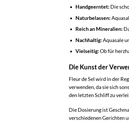
Handgeerntet:
Die scho
Naturbelassen:
Aquasale
Reich an Mineralien:
Da
Nachhaltig:
Aquasale un
Vielseitig:
Ob für herzha
Die Kunst der Verw
Fleur de Sel wird in der Re
verwenden, da sie sich sons
den letzten Schliff zu verle
Die Dosierung ist Geschmac
verschiedenen Gerichten un