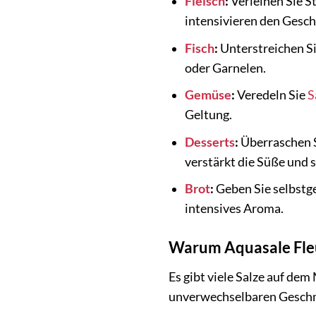
Fleisch
:
Verleihen Sie S
intensivieren den Gesc
Fisch
:
Unterstreichen Si
oder Garnelen.
Gemüse
:
Veredeln Sie
S
Geltung.
Desserts
:
Überraschen S
verstärkt die Süße und 
Brot
:
Geben Sie selbst
intensives Aroma.
Warum Aquasale Fleu
Es gibt viele Salze auf de
unverwechselbaren Geschmac