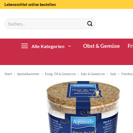
Zum
Lebensmittel online bestellen
Inhalt
springen
Suchen
nach:
Obst & Gemüse
Fr
Alle Kategorien
Start
»
Speisekammer
»
Essig, Öl & Gewürze
»
Salz & Gewürze
»
Salz
»
Feinkos