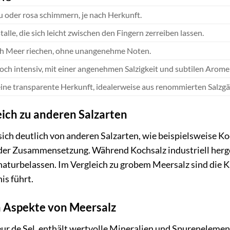
au oder rosa schimmern, je nach Herkunft.
stalle, die sich leicht zwischen den Fingern zerreiben lassen.
ach Meer riechen, ohne unangenehme Noten.
och intensiv, mit einer angenehmen Salzigkeit und subtilen Arome
eine transparente Herkunft, idealerweise aus renommierten Salzgä
eich zu anderen Salzarten
 sich deutlich von anderen Salzarten, wie beispielsweise K
 Zusammensetzung. Während Kochsalz industriell hergeste
aturbelassen. Im Vergleich zu grobem Meersalz sind die Kri
s führt.
n Aspekte von Meersalz
ur de Sel, enthält wertvolle Mineralien und Spurenelement