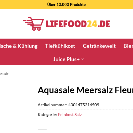
Über 10.000 Produkte
ische & Kühlung
Tiefkühlkost
Getränkewelt
Bier
Juice Plus+
t Salz
Aquasale Meersalz Fleu
Artikelnummer:
4001475214509
Kategorie:
Feinkost Salz