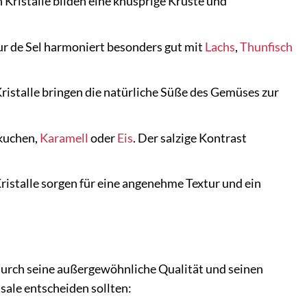
n Kristalle bilden eine knusprige Kruste und
ur de Sel harmoniert besonders gut mit
Lachs
,
Thunfisch
istalle bringen die natürliche Süße des Gemüses zur
nkuchen,
Karamell
oder
Eis
. Der salzige Kontrast
ristalle sorgen für eine angenehme Textur und ein
h durch seine außergewöhnliche Qualität und seinen
ale entscheiden sollten: