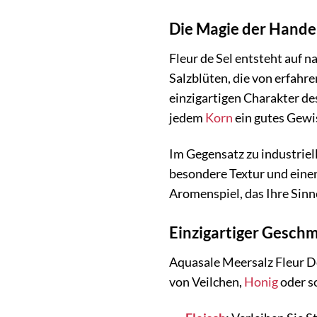
Die Magie der Hande
Fleur de Sel entsteht auf 
Salzblüten, die von erfahr
einzigartigen Charakter de
jedem
Korn
ein gutes Gewi
Im Gegensatz zu industriel
besondere Textur und einen
Aromenspiel, das Ihre Sinn
Einzigartiger Geschm
Aquasale Meersalz Fleur De
von Veilchen,
Honig
oder so