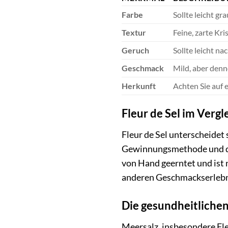
Farbe
Sollte leicht gr
Textur
Feine, zarte Kri
Geruch
Sollte leicht n
Geschmack
Mild, aber denn
Herkunft
Achten Sie auf 
Fleur de Sel im Vergl
Fleur de Sel unterscheidet
Gewinnungsmethode und der
von Hand geerntet und ist n
anderen Geschmackserlebni
Die gesundheitliche
Meersalz, insbesondere Fle