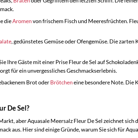
teaks,
Braten
oder Gegrilltem den letzten Schliff. Die feine
hmack.
e die
Aromen
von frischem Fisch und Meeresfrüchten. Fle
alate
, gedünstetes Gemüse oder Ofengemüse. Die zarten Kr
ie Ihre Gäste mit einer Prise Fleur de Sel auf Schokolade
sorgt für ein unvergessliches Geschmackserlebnis.
gebackenem Brot oder
Brötchen
eine besondere Note. Die K
r De Sel?
m Markt, aber Aquasale Meersalz Fleur De Sel zeichnet sic
k aus. Hier sind einige Gründe, warum Sie sich für Aquas