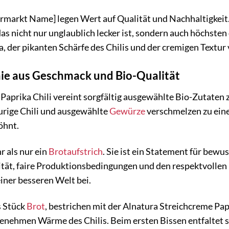
markt Name] legen Wert auf Qualität und Nachhaltigkeit. 
das nicht nur unglaublich lecker ist, sondern auch höchste
, der pikanten Schärfe des Chilis und der cremigen Textur
ie aus Geschmack und Bio-Qualität
Paprika Chili vereint sorgfältig ausgewählte Bio-Zutaten 
urige Chili und ausgewählte
Gewürze
verschmelzen zu ein
öhnt.
r als nur ein
Brotaufstrich
. Sie ist ein Statement für bew
lität, faire Produktionsbedingungen und den respektvolle
iner besseren Welt bei.
s Stück
Brot
, bestrichen mit der Alnatura Streichcreme Papr
genehmen Wärme des Chilis. Beim ersten Bissen entfaltet si