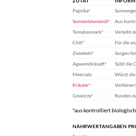
ZUTAT
INFORM
Paprika*
Sonnenger
Sonnenblumenöl
*
Aus kontr
Tomatenmark*
Verleiht d
Chili*
Für die a
Zwiebeln*
Sorgen für
Agavendicksaft*
Süßt die 
Meersalz
Würzt die
Kräuter
*
Verfeiner
Gewürze*
Runden d
*aus kontrolliert biologis
NÄHRWERTANGABEN PR