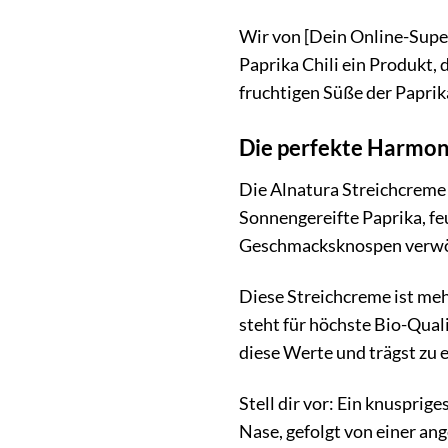
Wir von [Dein Online-Super
Paprika Chili ein Produkt, 
fruchtigen Süße der Paprika
Die perfekte Harmon
Die Alnatura Streichcreme 
Sonnengereifte Paprika, fe
Geschmacksknospen verw
Diese Streichcreme ist meh
steht für höchste Bio-Qua
diese Werte und trägst zu e
Stell dir vor: Ein knusprige
Nase, gefolgt von einer an