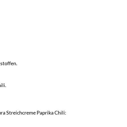
:
stoffen.
li.
ura Streichcreme Paprika Chili: