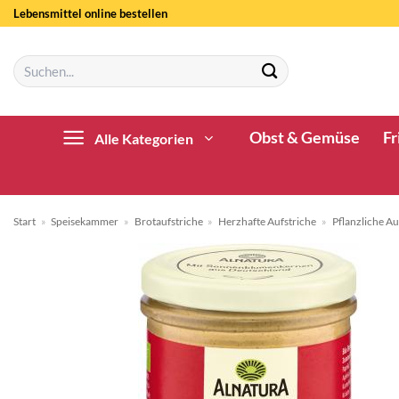
Zum
Lebensmittel online bestellen
Inhalt
springen
Suchen
nach:
Obst & Gemüse
Fr
Alle Kategorien
Start
»
Speisekammer
»
Brotaufstriche
»
Herzhafte Aufstriche
»
Pflanzliche Au