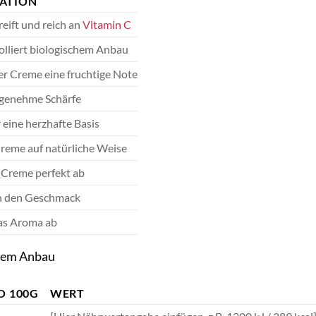
ATION
eift und reich an
Vitamin C
olliert biologischem Anbau
er Creme eine fruchtige Note
ngenehme Schärfe
 eine herzhafte Basis
Creme auf natürliche Weise
 Creme perfekt ab
n den Geschmack
as Aroma ab
chem Anbau
O 100G
WERT