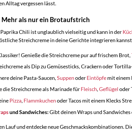
 Alltag vergessen lässt.
: Mehr als nur ein Brotaufstrich
aprika Chili ist unglaublich vielseitig und kann in der
Küc
köstliche Streichcreme in deine Gerichte integrieren kannst
lassiker! Genieße die Streichcreme pur auf frischem Brot,
reichcreme als Dip zu Gemüsesticks, Crackern oder Tortilla
nere deine Pasta-Saucen,
Suppen
oder
Eintöpfe
mit einem L
die Streichcreme als Marinade für
Fleisch
,
Geflügel
oder 
eine
Pizza
,
Flammkuchen
oder Tacos mit einem Klecks Str
aps
und Sandwiches:
Gibt deinen Wraps und Sandwiches 
eien Lauf und entdecke neue Geschmackskombinationen. Die 