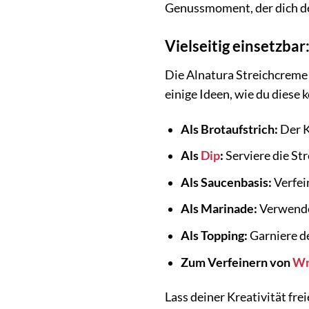
Genussmoment, der dich den
Vielseitig einsetzbar
Die Alnatura Streichcreme P
einige Ideen, wie du diese 
Als Brotaufstrich:
Der K
Als
Dip
:
Serviere die St
Als Saucenbasis:
Verfei
Als Marinade:
Verwende 
Als Topping:
Garniere d
Zum Verfeinern von
Wr
Lass deiner Kreativität fr