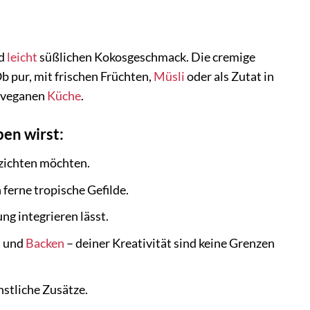
nd
leicht
süßlichen Kokosgeschmack. Die cremige
b pur, mit frischen Früchten,
Müsli
oder als Zutat in
r veganen
Küche
.
en wirst:
rzichten möchten.
ferne tropische Gefilde.
ng integrieren lässt.
n
und
Backen
– deiner Kreativität sind keine Grenzen
stliche Zusätze.