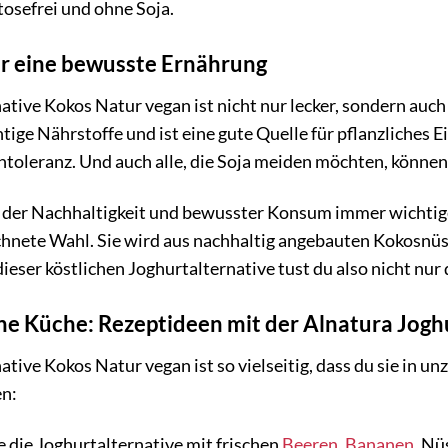
tosefrei und ohne Soja.
ür eine bewusste Ernährung
ative Kokos Natur vegan ist nicht nur lecker, sondern auc
tige Nährstoffe und ist eine gute Quelle für pflanzliches Ei
toleranz. Und auch alle, die Soja meiden möchten, können
in der Nachhaltigkeit und bewusster Konsum immer wichtig
hnete Wahl. Sie wird aus nachhaltig angebauten Kokosnüss
dieser köstlichen Joghurtalternative tust du also nicht nu
ine Küche: Rezeptideen mit der Alnatura Jog
tive Kokos Natur vegan ist so vielseitig, dass du sie in u
en:
 die Joghurtalternative mit frischen
Beeren
,
Bananen
, Nü