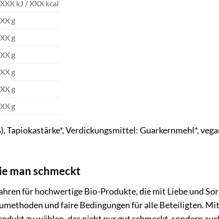
XXX kJ / XXX kcal
XX g
XX g
XX g
XX g
XX g
XX g
, Tapiokastärke*, Verdickungsmittel: Guarkernmehl*, vegan
die man schmeckt
 Jahren für hochwertige Bio-Produkte, die mit Liebe und S
methoden und faire Bedingungen für alle Beteiligten. Mi
 Produkt zu wählen, das nicht nur gut schmeckt, sondern au