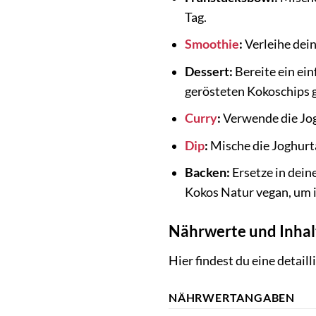
Tag.
Smoothie
:
Verleihe dei
Dessert:
Bereite ein ein
gerösteten Kokoschips g
Curry
:
Verwende die Jogh
Dip
:
Mische die Joghurt
Backen:
Ersetze in dein
Kokos Natur vegan, um i
Nährwerte und Inhalt
Hier findest du eine detai
NÄHRWERTANGABEN