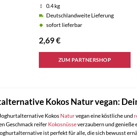
0.4 kg
Deutschlandweite Lieferung
sofort lieferbar
2,69
€
ZUM PARTNERSHOP
talternative Kokos Natur vegan: De
Joghurtalternative Kokos
Natur
vegan eine köstliche und
r
hen Geschmack reifer
Kokosnüsse
verzaubern und genieße e
ghurtalternative ist perfekt für alle, die sich bewusst e