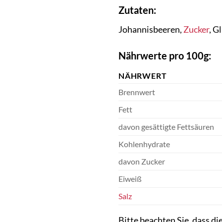
Zutaten:
Johannisbeeren,
Zucker
, G
Nährwerte pro 100g:
NÄHRWERT
Brennwert
Fett
davon gesättigte Fettsäuren
Kohlenhydrate
davon Zucker
Eiweiß
Salz
Bitte beachten Sie, dass d