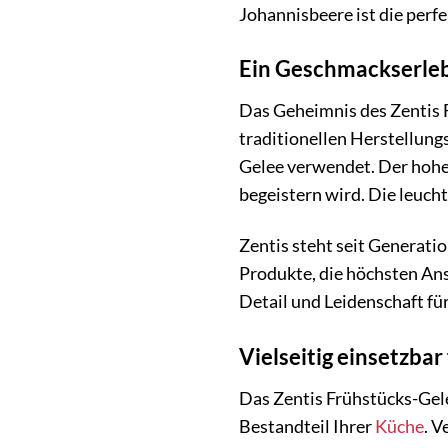
Johannisbeere ist die perfe
Ein Geschmackserlebn
Das Geheimnis des Zentis F
traditionellen Herstellung
Gelee verwendet. Der hohe 
begeistern wird. Die leuch
Zentis steht seit Generati
Produkte, die höchsten Ans
Detail und Leidenschaft fü
Vielseitig einsetzba
Das Zentis Frühstücks-Gele
Bestandteil Ihrer
Küche
. V