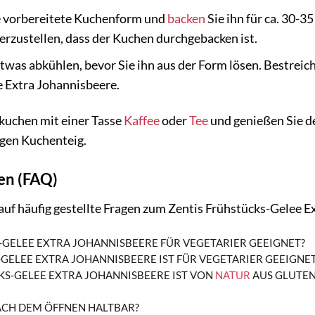
die vorbereitete Kuchenform und
backen
Sie ihn für ca. 30-3
rzustellen, dass der Kuchen durchgebacken ist.
twas abkühlen, bevor Sie ihn aus der Form lösen. Bestrei
 Extra Johannisbeere.
kuchen mit einer Tasse
Kaffee
oder
Tee
und genießen Sie d
gen Kuchenteig.
gen (FAQ)
auf häufig gestellte Fragen zum Zentis Frühstücks-Gelee E
S-GELEE EXTRA JOHANNISBEERE FÜR VEGETARIER GEEIGNET?
-GELEE EXTRA JOHANNISBEERE IST FÜR VEGETARIER GEEIGNET
CKS-GELEE EXTRA JOHANNISBEERE IST VON
NATUR
AUS GLUTEN
NACH DEM ÖFFNEN HALTBAR?