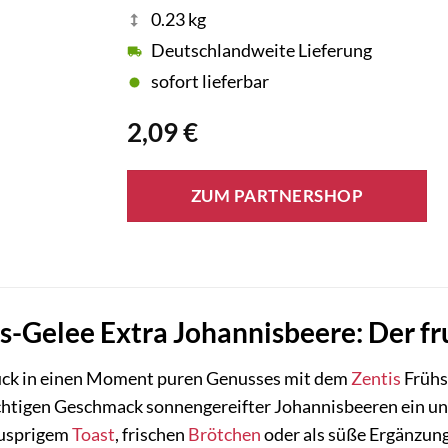
0.23 kg
Deutschlandweite Lieferung
sofort lieferbar
2,09
€
ZUM PARTNERSHOP
s-Gelee Extra Johannisbeere: Der fru
ück in einen Moment puren Genusses mit dem
Zentis
Frühs
uchtigen Geschmack sonnengereifter Johannisbeeren ein und
nusprigem
Toast
, frischen
Brötchen
oder als süße Ergänzun