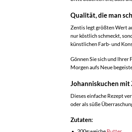
Qualität, die man s
Zentis legt größten Wert a
nur köstlich schmeckt, son
künstlichen Farb- und Kon
Gönnen Sie sich und Ihrer 
Morgen aufs Neue begeiste
Johanniskuchen mit 
Dieses einfache Rezept ver
oder als süße Überraschung
Zutaten:
200g weiche
Butter