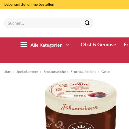
Zum
Lebensmittel online bestellen
Inhalt
springen
Suchen
nach:
Obst & Gemüse
Fr
Alle Kategorien
Start
»
Speisekammer
»
Brotaufstriche
»
Fruchtaufstriche
»
Gelee