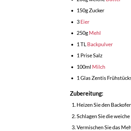
150g Zucker
3
Eier
250g
Mehl
1 TL
Backpulver
1 Prise Salz
100ml
Milch
1 Glas Zentis Frühstück
Zubereitung:
Heizen Sie den Backofen
Schlagen Sie die weiche 
Vermischen Sie das Mehl