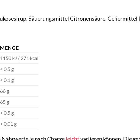
lukosesirup, Säuerungsmittel Citronensäure, Geliermittel 
MENGE
1150 kJ / 271 kcal
< 0,5 g
< 0,1 g
66 g
65 g
< 0,5 g
< 0,01 g
ie Nährwerte je nach Charge
leicht
variieren können. Die ge