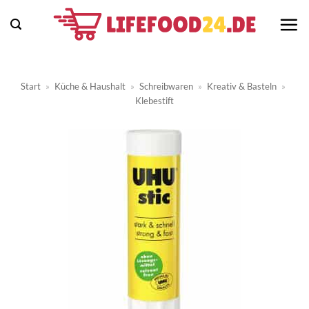
Zum
Inhalt
springen
Start
»
Küche & Haushalt
»
Schreibwaren
»
Kreativ & Basteln
»
Klebestift