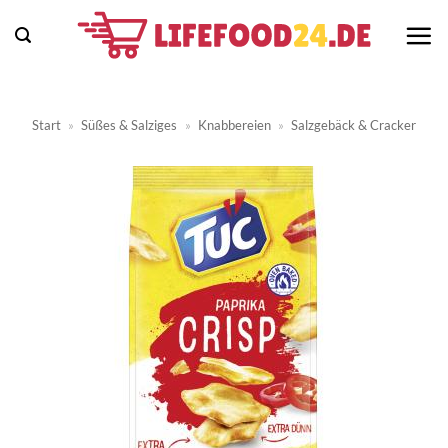
Zum
Inhalt
springen
Start
»
Süßes & Salziges
»
Knabbereien
»
Salzgebäck & Cracker