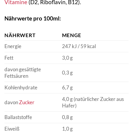
Vitamine
(D2, Riboflavin, B12).
Nährwerte pro 100ml:
NÄHRWERT
MENGE
Energie
247 kJ / 59 kcal
Fett
3,0 g
davon gesättigte
0,3 g
Fettsäuren
Kohlenhydrate
6,7 g
4,0 g (natürlicher Zucker aus
davon
Zucker
Hafer)
Ballaststoffe
0,8 g
Eiweiß
1,0 g